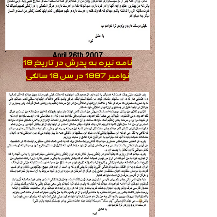
May 17th 1979
April 26th 2007
نامه نیره به پدرش در تاریخ 19
نوامبر 1997 در سن 18 سالگی